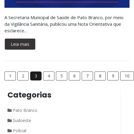
A Secretaria Municipal de Saúde de Pato Branco, por meio
da Vigilância Sanitária, publicou uma Nota Orientativa que
esclarece...
Leia mais
1
2
3
4
5
6
7
8
9
10
Categorias
Pato Branco
Sudoeste
Policial