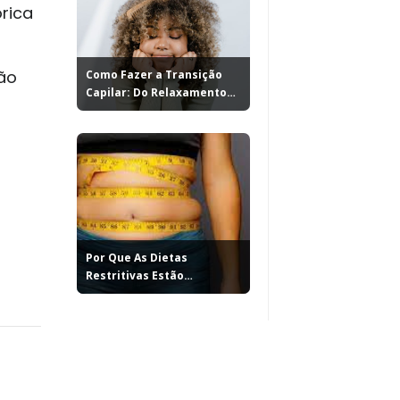
órica
ção
Como Fazer a Transição
Capilar: Do Relaxamento
ao...
Por Que As Dietas
Restritivas Estão
Sabotando Seu...