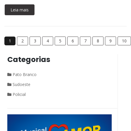
Leia mais
1
2
3
4
5
6
7
8
9
10
Categorias
Pato Branco
Sudoeste
Policial