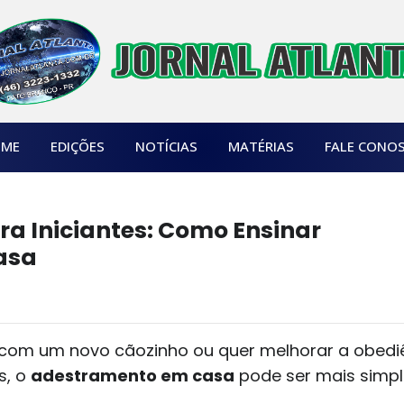
ME
EDIÇÕES
NOTÍCIAS
MATÉRIAS
FALE CONO
a Iniciantes: Como Ensinar
asa
com um novo cãozinho ou quer melhorar a obedi
s, o
adestramento em casa
pode ser mais simpl