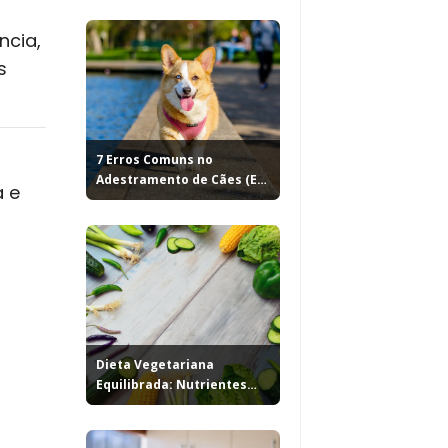
ncia,
s
7 Erros Comuns no
Adestramento de Cães (E
a e
Como...
Dieta Vegetariana
Equilibrada: Nutrientes
Essenciais e...