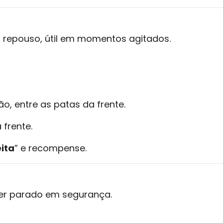
o repouso, útil em momentos agitados.
ão, entre as patas da frente.
frente.
ita
” e recompense.
er parado em segurança.