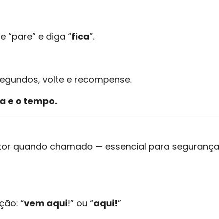
 “pare” e diga “
fica
”.
 segundos, volte e recompense.
a e o tempo.
tutor quando chamado — essencial para seguranç
ção: “
vem aqui
!” ou “
aqui!
”