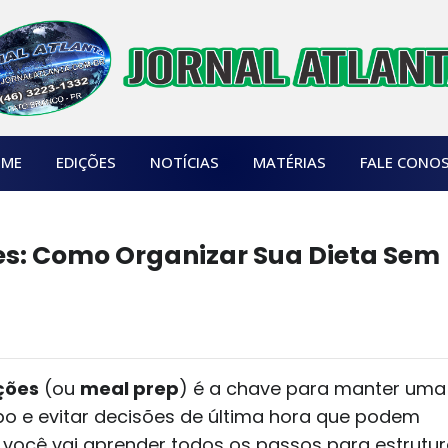
ME
EDIÇÕES
NOTÍCIAS
MATÉRIAS
FALE CONO
es: Como Organizar Sua Dieta Sem
ções
(ou
meal prep
) é a chave para manter uma
o e evitar decisões de última hora que podem
, você vai aprender todos os passos para estrutur