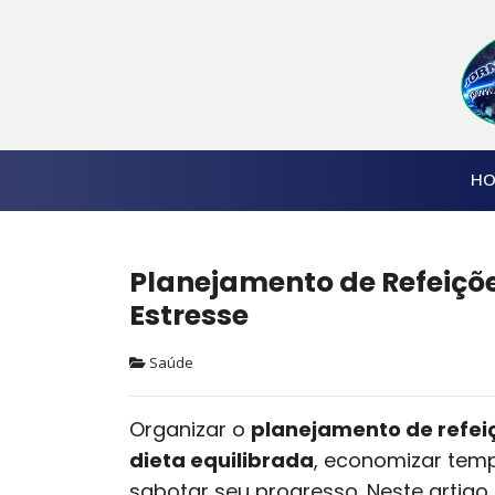
HO
Planejamento de Refeiçõ
Estresse
Saúde
Organizar o
planejamento de refei
dieta equilibrada
, economizar temp
sabotar seu progresso. Neste artigo