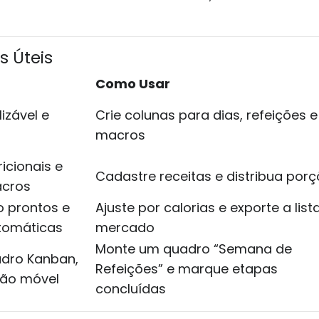
s Úteis
Como Usar
izável e
Crie colunas para dias, refeições e
macros
icionais e
Cadastre receitas e distribua por
acros
o prontos e
Ajuste por calorias e exporte a list
utomáticas
mercado
Monte um quadro “Semana de
adro Kanban,
Refeições” e marque etapas
ção móvel
concluídas