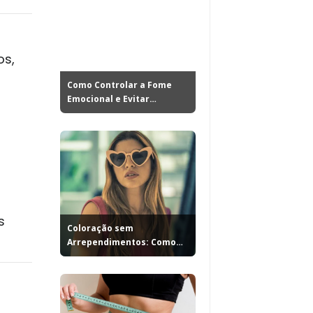
os,
Como Controlar a Fome
Emocional e Evitar
Compulsões...
s
Coloração sem
Arrependimentos: Como
Escolher o Tom...