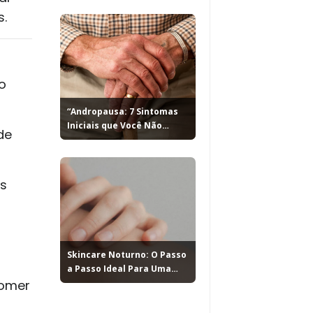
s.
o
“Andropausa: 7 Sintomas
Iniciais que Você Não
de
Pode...
es
Skincare Noturno: O Passo
a Passo Ideal Para Uma
comer
Pele...