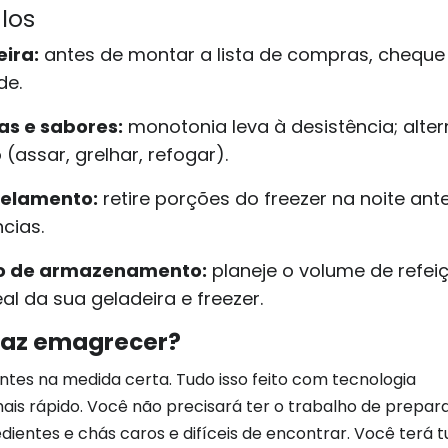
los
eira:
antes de montar a lista de compras, cheque
de.
as e sabores:
monotonia leva à desistência; alter
assar, grelhar, refogar).
gelamento:
retire porções do freezer na noite ante
cias.
ço de armazenamento:
planeje o volume de refei
l da sua geladeira e freezer.
faz emagrecer?
ntes na medida certa. Tudo isso feito com tecnologia
is rápido. Você não precisará ter o trabalho de prepar
ientes e chás caros e difíceis de encontrar. Você terá 