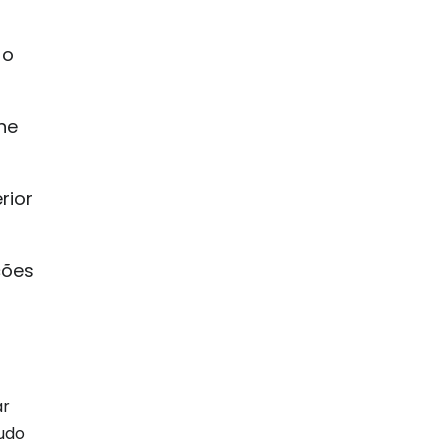
 o
ne
rior
ções
ar
tudo