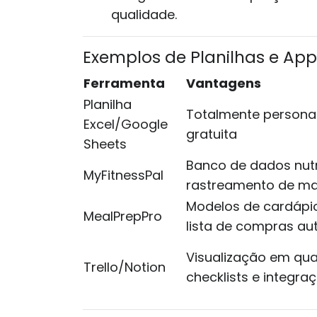
qualidade.
Exemplos de Planilhas e App
Ferramenta
Vantagens
Planilha
Totalmente personal
Excel/Google
gratuita
Sheets
Banco de dados nutr
MyFitnessPal
rastreamento de m
Modelos de cardápi
MealPrepPro
lista de compras a
Visualização em qu
Trello/Notion
checklists e integra