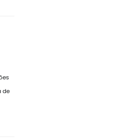
ções
a de